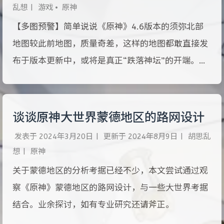
乱想
|
游戏
•
原神
【多图预警】简单说说《原神》4.6版本的须弥北部
地图较此前地图，质量奇差，这样的地图都敢直接发
布于版本更新中，或将是真正“跌落神坛”的开端。但
无论怎么讲，须弥北部只是原神项目组内部问题的一
部分，并非玩家的核心体验，原神依然可以继续维持
现状，只是该破的滤镜迟早都要破。
谈谈原神大世界蒙德地区的路网设计
发表于
2024年3月20日
|
更新于
2024年8月9日
|
胡思乱
想
|
原神
关于蒙德地区的分析考据已经不少，本文尝试通过观
察《原神》蒙德地区的路网设计，与一些大世界考据
结合。业余探讨，如有专业研究还请斧正。