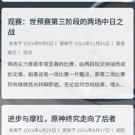
著《经济矛盾的体系，或贫困的哲学》一书以后，就
决定批判严重地阻碍在工人中间传播科学共产主义思
观赛：世预赛第三阶段的两场中日之
想的蒲鲁东观点，同时从科学唯物主义的立场来阐明
战
无产阶级革命运动中的许多理论和策略问题。《哲学
发表于
2024年9月6日
|
更新于
2024年11月24日
|
雾里
的贫困》第一次对历史唯物主义的核心观点进行了科
看花
|
足球
学表述，准确地表达了生产关系、生产力和生产关系
两场实力差距非常显著的比赛，由两段短文拼接而成
的辩证关系，科学地表达了范畴的实质，用联系和发
的文章。如果说第一场比赛一片黯淡，那第二场比赛
展的辩证法分析社会的发展并科学地概括了马克思主
则有微微亮光转瞬即逝。无论如何忽视结果，埋头关
义的阶级斗争理论。
注细节，埼玉2002世界杯体育场上触目惊心的比分仍
在脑海中挥之不去。如此发展三十年，直到大厦崩
塌，杀死那个中国足球人的歌词早已写好。
进步与摩拉，原神终究走向了后者
发表于
2024年4月29日
|
更新于
2024年8月17日
|
胡思