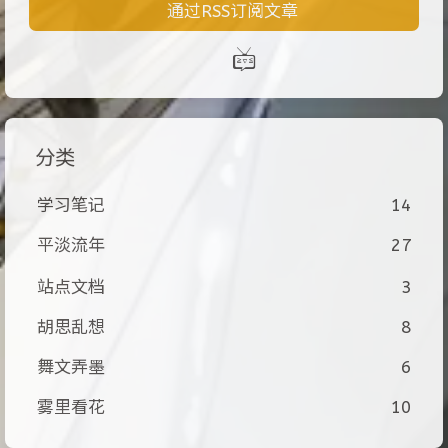
通过RSS订阅文章
分类
学习笔记
14
平淡流年
27
站点文档
3
胡思乱想
8
舞文弄墨
6
雾里看花
10