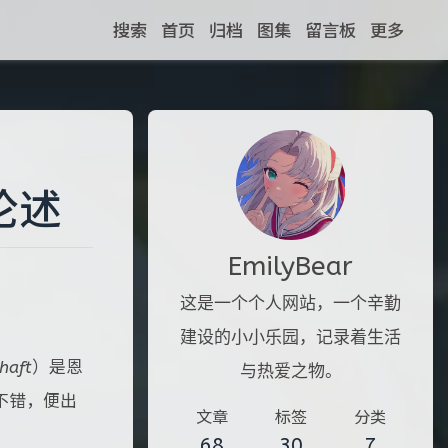
搜索
首页
归档
图集
留言板
更多
论述
EmilyBear
这是一个个人网站，一个辛勤
建设的小小乐园，记录着生活
haft
）是恩
与热爱之物。
不错，便出
文章
标签
分类
68
30
7