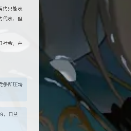
契约只能表
的代表，但
旧社会，并
竞争所压垮
的，日益