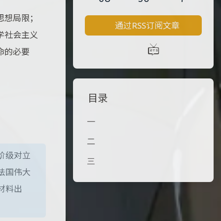
思想局限；
通过RSS订阅文章
学社会主义
命的必要
目录
一
二
阶级对立
三
法国伟大
材料出