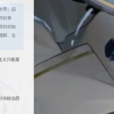
世界；因
然的事
派的创始
理解、生
主义只能是
时间统治西